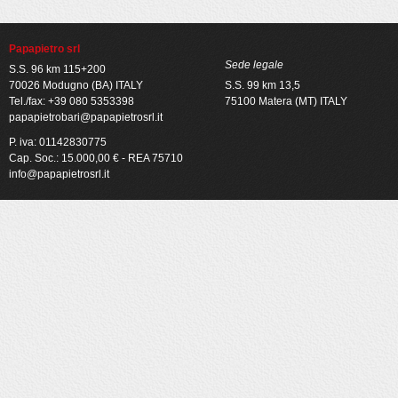
Papapietro srl
Sede legale
S.S. 96 km 115+200
70026 Modugno (BA) ITALY
S.S. 99 km 13,5
Tel./fax: +39 080 5353398
75100 Matera (MT) ITALY
papapietrobari@papapietrosrl.it
P. iva: 01142830775
Cap. Soc.: 15.000,00 € - REA 75710
info@papapietrosrl.it