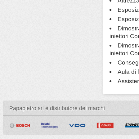
Attrezza
Esposizi
Esposizi
Dimostra
iniettori 
Dimostra
iniettori 
Consegna
Aula di 
Assiste
Papapietro srl è distributore dei marchi